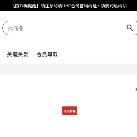
DHC好眠素百人募集體驗再抽石墨烯眼罩
【防詐騙提醒】請注意認清DHC台灣官網網址，慎防釣魚網站
DHC好眠素百人募集體驗再抽石墨烯眼罩
美體美髮
會員專區
限時特惠