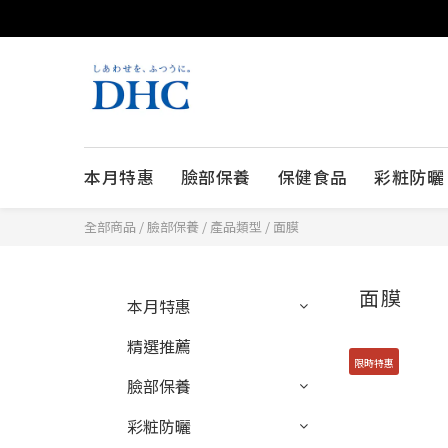
本月特惠
臉部保養
保健食品
彩粧防曬
全部商品
/
臉部保養
/
產品類型
/
面膜
面膜
本月特惠
精選推薦
限時特惠
臉部保養
彩粧防曬