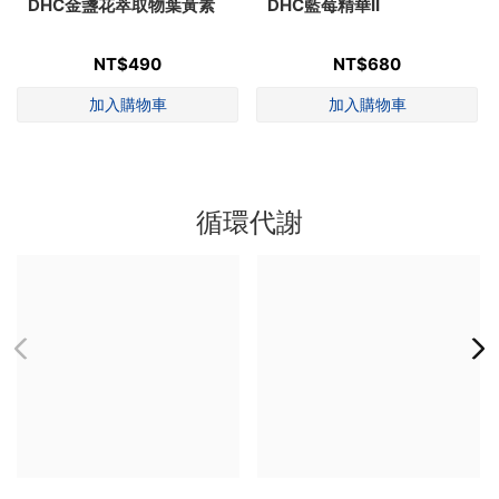
DHC金盞花萃取物葉黃素
DHC藍莓精華II
NT$490
NT$680
循環代謝