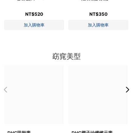
NT$520
NT$350
窈窕美型
DHC甲殼素
DHC椰子油纖燃元素