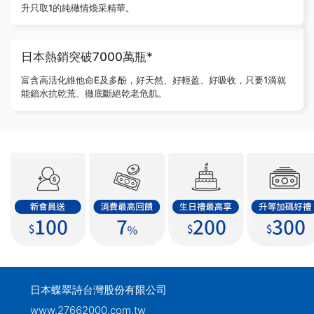
升只取1的純橄情煥采精華。
日本熱銷突破7000萬瓶*
富含高活化維他命E及多酚，好天然、好輕盈、好吸收，只要1滴就
能鎖水抗乾荒、徹底斷絕乾老危肌。
日本蝶翠詩台灣股份有限公司
www.27662000.com.tw