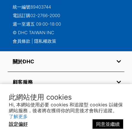
統一編號89403744
電話訂購
02-2766-2000
週一至週五 09:00-18:00
© DHC TAIWAN INC
會員條款
|
隱私權政策
關於DHC
顧客服務
此網站使用 cookies
常見問題
Hi, 本網站使用必要 cookies 和追蹤型 cookies 以確保
網站服務，後者將在獲得你的同意後才會執行追蹤。
了解更多
設定偏好
同意並繼續
關注我們