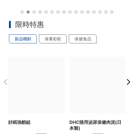
限時特惠
新品嚐鮮
保養彩粧
保健食品
好眠強韌組
DHC猫用泌尿保健肉泥(日
本製)