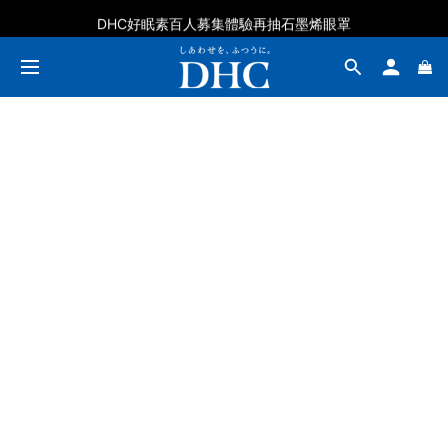
DHC好眠素百人募集體驗再抽石墨烯眼罩
DHC好眠素百人募集體驗再抽石墨烯眼罩
【防詐騙提醒】請注意認清DHC台灣官網網址，慎防釣魚網站
DHC好眠素百人募集體驗再抽石墨烯眼罩