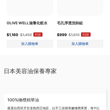
OLIVE WELL滋養化粧水
毛孔淨透洗卸組
P
$1,160
$1,450
$999
$1,610
$
81折
63折
日本美容油保養專家
100%橄欖精華油
嚴選自西班牙安達魯西亞地區，以手工採摘青嫩橄欖果實，每11公