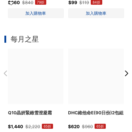
$660
$840
$99
$119
$
79折
84折
每月之星
Q10晶妍緊緻雪澄凝霜
DHC維他命E(90日份)2包組
型
$1,440
$2,220
$620
$960
$
65折
65折