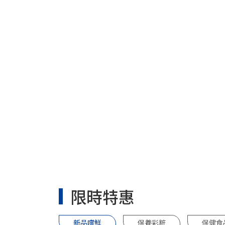
限時特惠
新品嚐鮮
保養彩粧
保健食