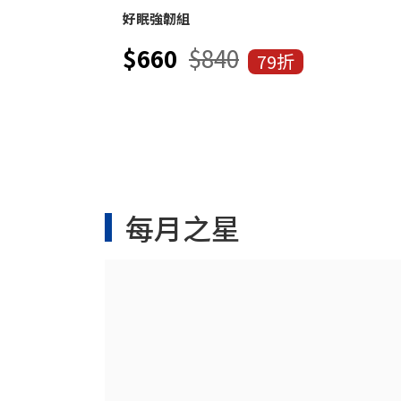
好眠強韌組
$660
$840
79折
每月之星