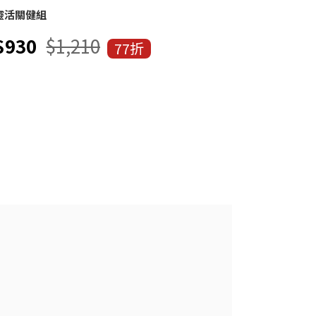
靈活關健組
金靚白多效防曬
$930
$1,210
$999
77折