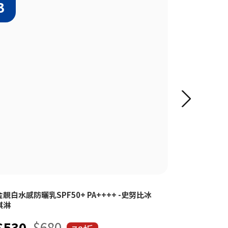
金靚白水感防曬乳SPF50+ PA++++ -史努比冰
金靚白水感防曬
淇淋
期
$530
$680
$530