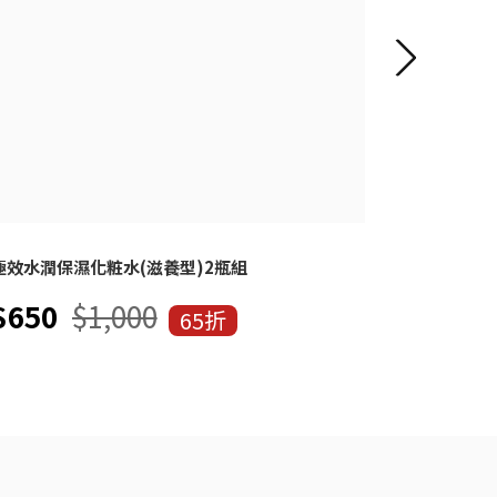
極效水潤保濕化粧水(滋養型)2瓶組
海泥炭酸泡
$650
$1,000
$930
65折