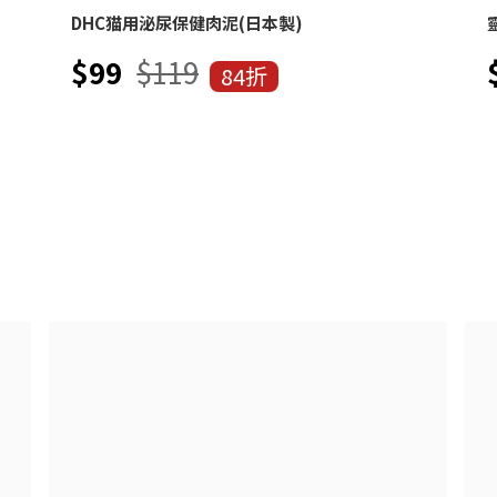
DHC猫用泌尿保健肉泥(日本製)
$99
$119
84折