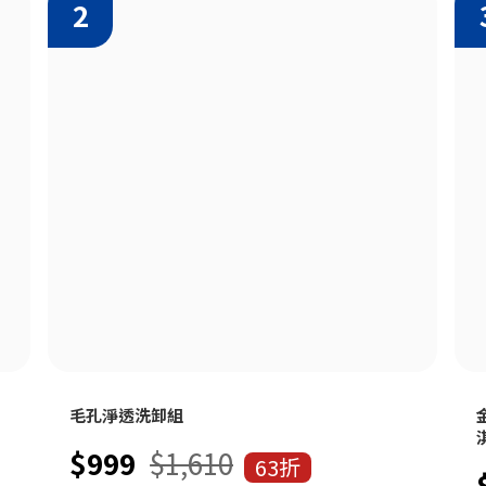
毛孔淨透洗卸組
$999
$1,610
63折