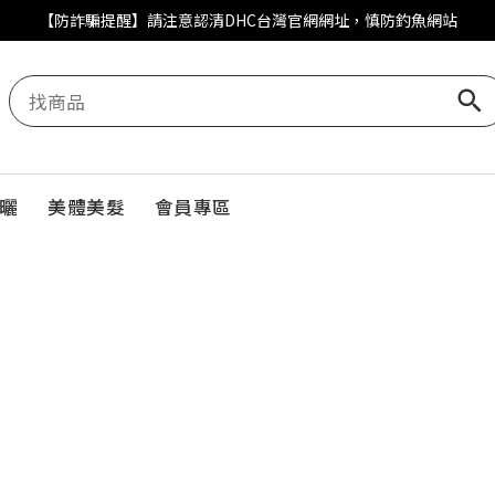
【防詐騙提醒】請注意認清DHC台灣官網網址，慎防釣魚網站
曬
美體美髮
會員專區