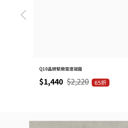
Q10晶妍緊緻雪澄凝霜
$1,440
$2,220
65折