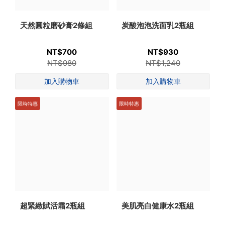
天然圓粒磨砂膏2條組
炭酸泡泡洗面乳2瓶組
NT$700
NT$930
NT$980
NT$1,240
限時特惠
限時特惠
超緊緻賦活霜2瓶組
美肌亮白健康水2瓶組