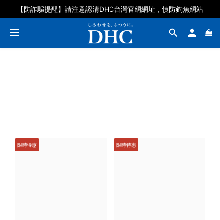
DHC好眠素百人募集體驗再抽石墨烯眼罩
【防詐騙提醒】請注意認清DHC台灣官網網址，慎防釣魚網站
DHC好眠素百人募集體驗再抽石墨烯眼罩
限時特惠
限時特惠