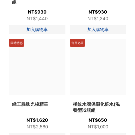
組
NT$930
NT$930
NT$1,440
NT$1,240
限時特惠
每月之星
蜂王胜肽光梭精華
極效水潤保濕化粧水(滋
養型)2瓶組
NT$1,620
NT$650
NT$2,580
NT$1,000