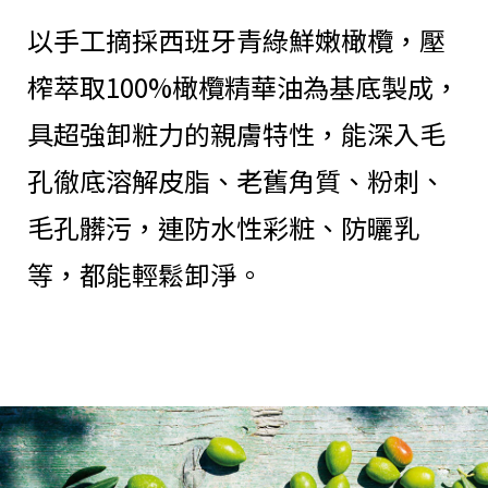
以手工摘採西班牙青綠鮮嫩橄欖，壓
榨萃取100%橄欖精華油為基底製成，
具超強卸粧力的親膚特性，能深入毛
孔徹底溶解皮脂、老舊角質、粉刺、
毛孔髒污，連防水性彩粧、防曬乳
等，都能輕鬆卸淨。