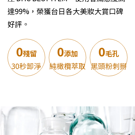
達99%，榮獲台日各大美妝大賞口碑
好評。
0
0
0
殘留
添加
毛孔
30秒卸淨
純橄欖萃取
黑頭粉刺掰