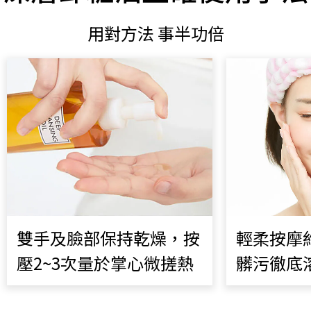
用對方法 事半功倍
雙手及臉部保持乾燥，按
輕柔按摩約
壓2~3次量於掌心微搓熱
髒污徹底