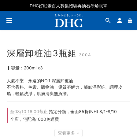
DHC好眠素百人募集體驗再抽石墨烯眼罩
DHC好眠素百人募集體驗再抽石墨烯眼罩
【防詐騙提醒】請注意認清DHC台灣官網網址，慎防釣魚網站
DHC好眠素百人募集體驗再抽石墨烯眼罩
深層卸粧油3瓶組
300A
▎容量：200ml x3
人氣不墜！永遠的NO.1 深層卸粧油
不含香料、色素、礦物油，優質溶解力，能卸淨彩粧、調理皮
脂，輕鬆洗淨，肌膚清爽無負擔。
至
08/10 16:00
截止
指定分類，全面85折(NH) 8/1-8/10
全店，宅配滿1000免運費
查看更多