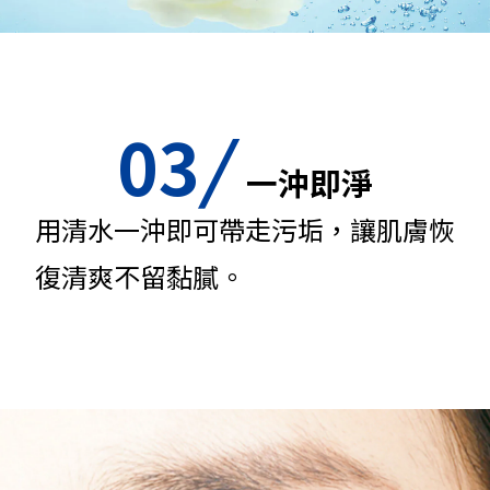
03
/
一沖即淨
用清水一沖即可帶走污垢，讓肌膚恢
復清爽不留黏膩。