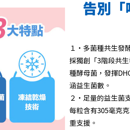
告別「
１•多菌種共生發
採獨創「3階段共生
種酵母菌，發揮DH
涵益生菌數。
２•足量的益生菌
每粒含有305毫克
重支援。