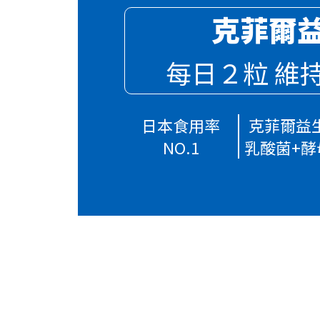
克菲爾
每日２粒 維
日本食用率
克菲爾益
NO.1
乳酸菌+酵