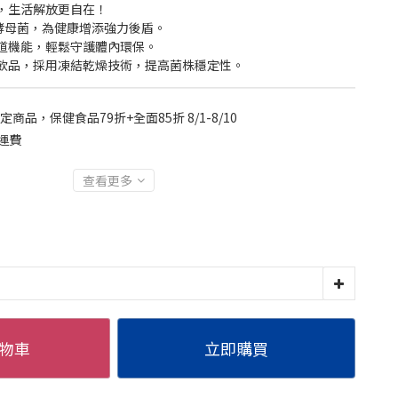
，生活解放更自在！
種酵母菌，為健康增添強力後盾。
道機能，輕鬆守護體內環保。
飲品，採用凍結乾燥技術，提高菌株穩定性。
定商品，保健食品79折+全面85折 8/1-8/10
運費
查看更多
物車
立即購買