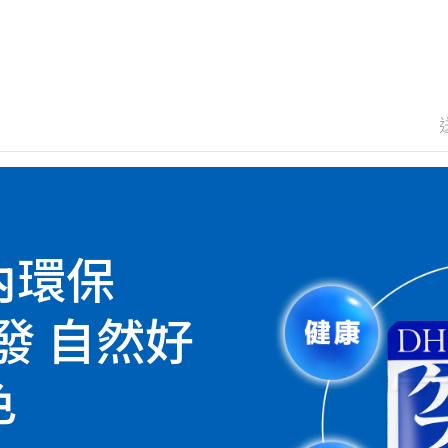
內環保
發 自然好
色