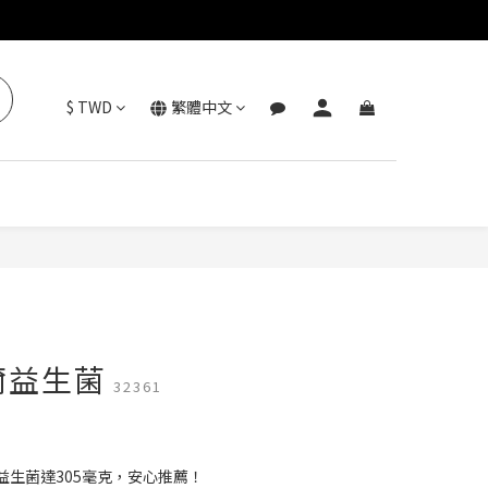
$
TWD
繁體中文
立即購買
爾益生菌
32361
益生菌達305毫克，安心推薦！