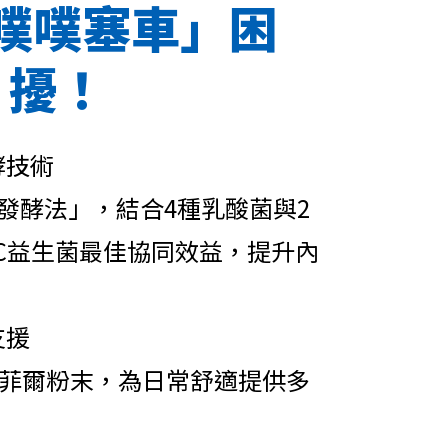
噗噗塞車」困
擾！
酵技術
發酵法」，結合4種乳酸菌與2
C益生菌最佳協同效益，提升內
支援
克菲爾粉末，為日常舒適提供多