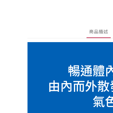
商品描述
暢通體
由內而外散
氣