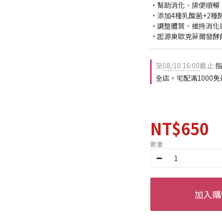
•幫助消化、排便順暢
•添加4種乳酸菌+2
•調整體質、維持消化
•起源東歐克菲爾發酵
至
08/10 16:00
截止
指
全店，宅配滿1000免
NT$650
數量
加入購