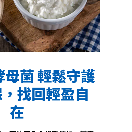
酵母菌 輕鬆守護
保，找回輕盈自
在