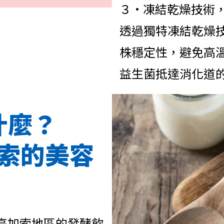
３•凍結乾燥技術
透過獨特凍結乾燥
株穩定性，避免高
益生菌抵達消化道
什麼？
索的美容
於高加索地區的發酵飲