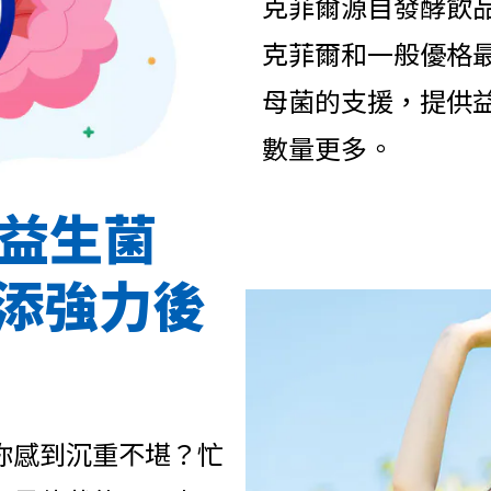
克菲爾源自發酵飲
克菲爾和一般優格
母菌的支援，提供
數量更多。
爾益生菌
添強力後
你感到沉重不堪？忙