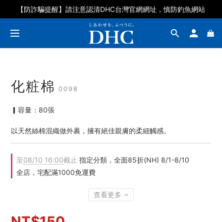
【防詐騙提醒】請注意認清DHC台灣官網網址，慎防釣魚網站
化粧棉
0098
▎容量：80張
以天然絲棉混織做外裹，擁有絕佳親膚的柔細觸感。
至
08/10 16:00
截止
指定分類，全面85折(NH) 8/1-8/10
全店，宅配滿1000免運費
查看更多
NT$150