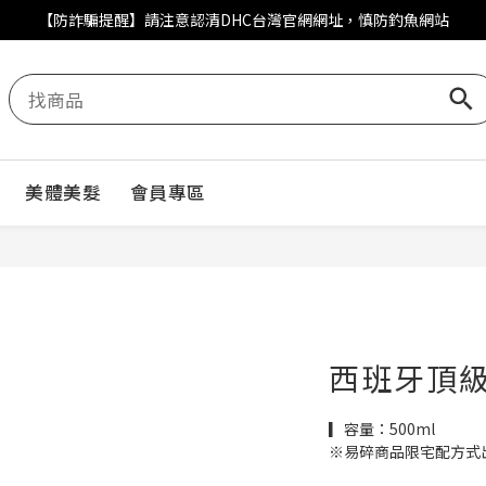
【防詐騙提醒】請注意認清DHC台灣官網網址，慎防釣魚網站
美體美髮
會員專區
西班牙頂
▎容量：500ml
※易碎商品限宅配方式