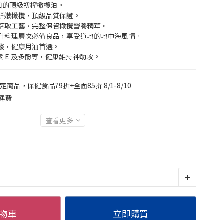
口的頂級初榨橄欖油。
鮮嫩橄欖，頂級品質保證。
萃取工藝，完整保留橄欖營養精華。
升料理層次必備良品，享受道地的地中海風情。
酸，健康用油首選。
素 E 及多酚等，健康維持神助攻。
定商品，保健食品79折+全面85折 8/1-8/10
運費
查看更多
物車
立即購買