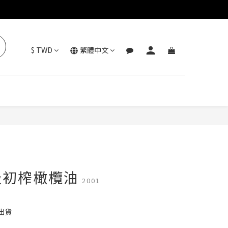
$
TWD
繁體中文
立即購買
級初榨橄欖油
2001
出貨