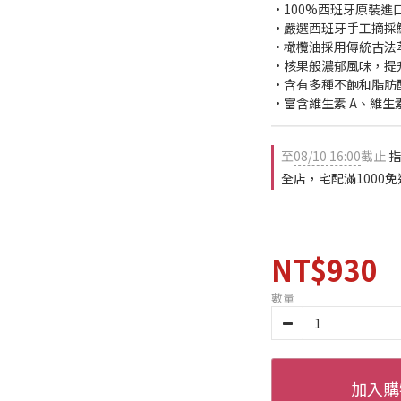
•100%西班牙原裝進
•嚴選西班牙手工摘採
•橄欖油採用傳統古法
•核果般濃郁風味，提
•含有多種不飽和脂肪
•富含維生素 A、維生
至
08/10 16:00
截止
指
全店，宅配滿1000免
NT$930
數量
加入購