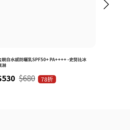
金靚白水感防曬乳SPF50+ PA++++ -史努比冰
金靚白水感防曬
淇淋
期
$530
$680
$530
78折