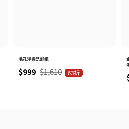
毛孔淨透洗卸組
$999
$1,610
63折