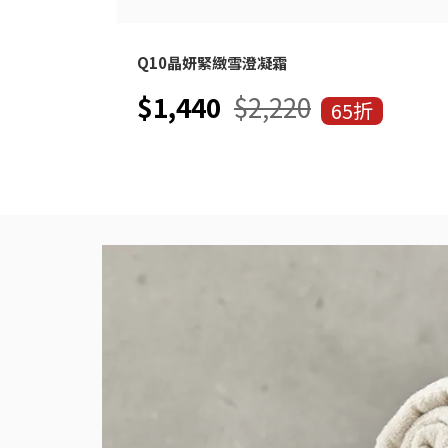
Q10晶妍緊緻雪澄凝霜
$1,440
$2,220
65折