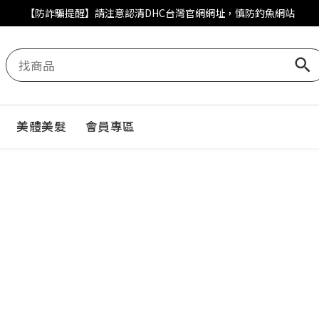
DHC好眠素百人募集體驗再抽石墨烯眼罩
DHC好眠素百人募集體驗再抽石墨烯眼罩
【防詐騙提醒】請注意認清DHC台灣官網網址，慎防釣魚網站
DHC好眠素百人募集體驗再抽石墨烯眼罩
美體美髮
會員專區