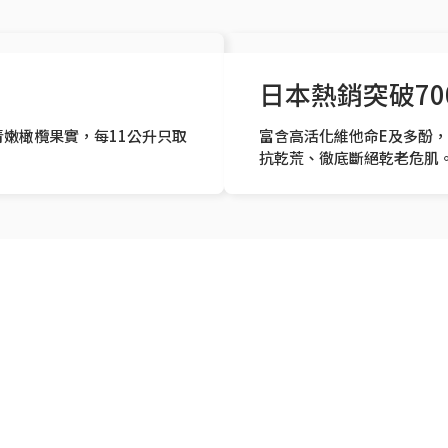
日本熱銷突破70
嫩橄欖果實，每11公升只取
富含高活化維他命E及多酚
抗乾荒、徹底斷絕乾老危肌