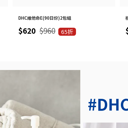
DHC維他命E(90日份)2包組
$620
$960
65折
#DH