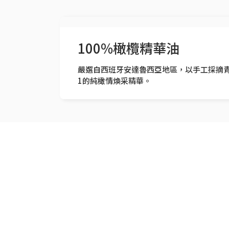
100%橄欖精華油
嚴選自西班牙安達魯西亞地區，以手工採摘青
1的純橄情煥采精華。