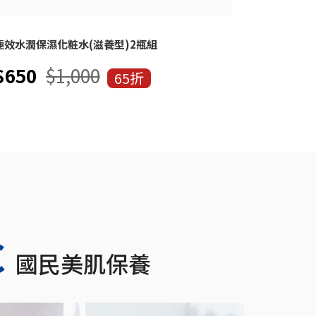
極效水潤保濕化粧水(滋養型)2瓶組
海泥炭酸泡
$650
$1,000
$930
65折
C
國民美肌保養