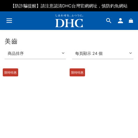
DHC好眠素百人募集體驗再抽石墨烯眼罩
【防詐騙提醒】請注意認清DHC台灣官網網址，慎防釣魚網站
DHC好眠素百人募集體驗再抽石墨烯眼罩
美齒
商品排序
每頁顯示 24 個
限時特惠
限時特惠