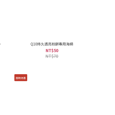
+
Q10持久透亮粉餅專用海綿
NT$50
NT$70
限時特惠