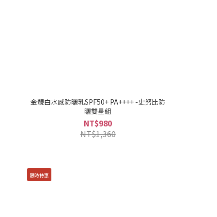
金靚白水感防曬乳SPF50+ PA++++ -史努比防
曬雙星組
NT$980
NT$1,360
限時特惠