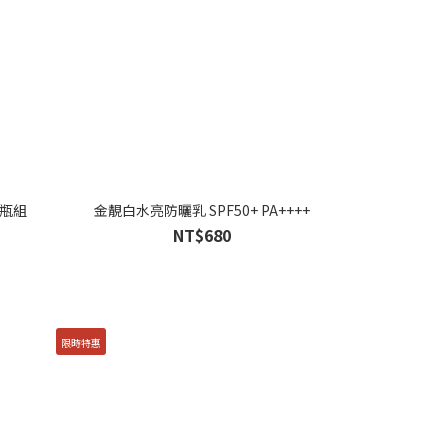
2瓶組
金靚白水亮防曬乳 SPF50+ PA++++
NT$680
限時特惠