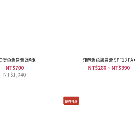
幻變色潤唇膏2條組
純欖潤色護唇膏 SPF13 PA+
NT$700
NT$280 ~ NT$390
NT$1,040
限時特惠