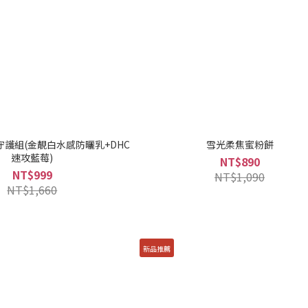
守護組(金靚白水感防曬乳+DHC
雪光柔焦蜜粉餅
速攻藍莓)
NT$890
NT$999
NT$1,090
NT$1,660
新品推薦