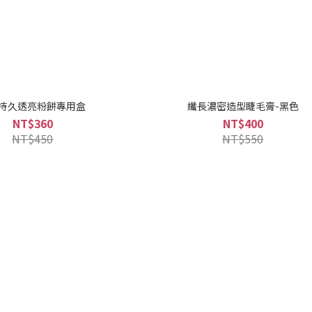
0持久透亮粉餅專用盒
纖長濃密造型睫毛膏-黑色
NT$360
NT$400
NT$450
NT$550