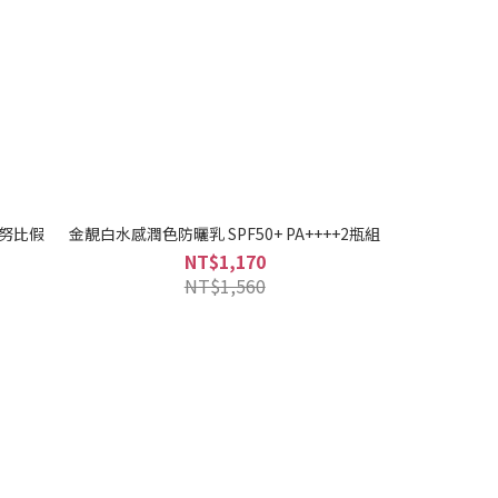
史努比假
金靚白水感潤色防曬乳 SPF50+ PA++++2瓶組
NT$1,170
NT$1,560