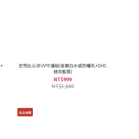
+
史努比沁涼UV守護組(金靚白水感防曬乳+DHC
速攻藍莓)
NT$999
NT$1,660
新品推薦