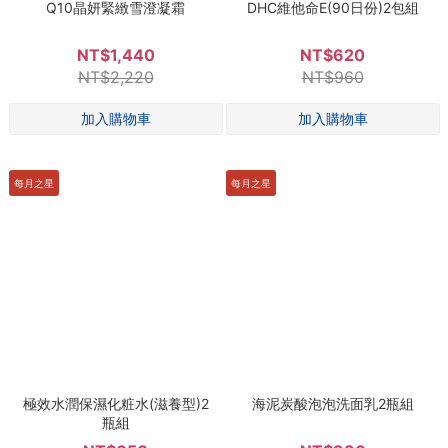
Q10晶妍緊緻雪澄凝霜
DHC維他命E(90日份)2包組
NT$1,440
NT$620
NT$2,220
NT$960
每月之星
每月之星
極效水潤保濕化粧水(滋養型)2
海泥炭酸泡泡洗面乳2瓶組
瓶組